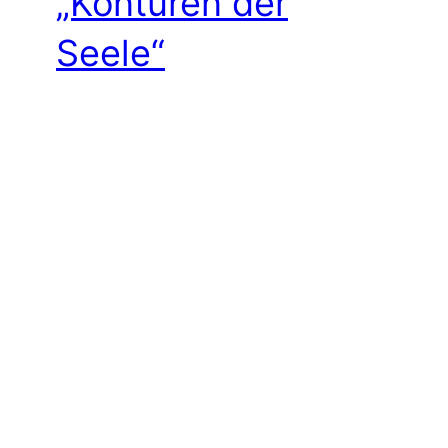
„Konturen der
Seele“