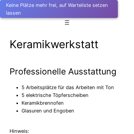
Spenden mit PayPal
Keine Plätze mehr frei, auf Warteliste setzen
Keine Plätze mehr frei, auf Warteliste setzen
lassen
lassen
Keramikwerkstatt
Professionelle Ausstattung
5 Arbeitsplätze für das Arbeiten mit Ton
5 elektrische Töpferscheiben
Keramikbrennofen
Glasuren und Engoben
Hinweis: