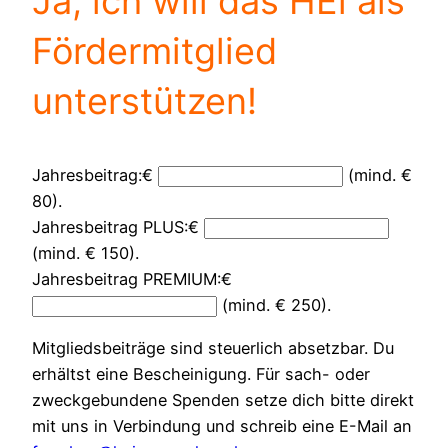
Ja, ich will das HEi als
dieses
Feld
Fördermitglied
leer.
unterstützen!
Jahresbeitrag:
€
(mind. €
80).
Jahresbeitrag PLUS:
€
(mind. € 150).
Jahresbeitrag PREMIUM:
€
(mind. € 250).
Mitgliedsbeiträge sind steuerlich absetzbar. Du
erhältst eine Bescheinigung. Für sach- oder
zweckgebundene Spenden setze dich bitte direkt
mit uns in Verbindung und schreib eine E-Mail an