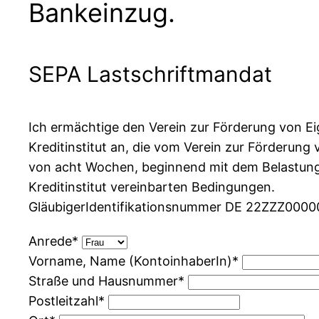
Bankeinzug.
SEPA Lastschriftmandat
Ich ermächtige den Verein zur Förderung von Eig
Kreditinstitut an, die vom Verein zur Förderung
von acht Wochen, beginnend mit dem Belastungs
Kreditinstitut vereinbarten Bedingungen.
GläubigerIdentifikationsnummer DE 22ZZZ00000
Bitte
Anrede*
lasse
Vorname, Name (KontoinhaberIn)*
dieses
Straße und Hausnummer*
Feld
Postleitzahl*