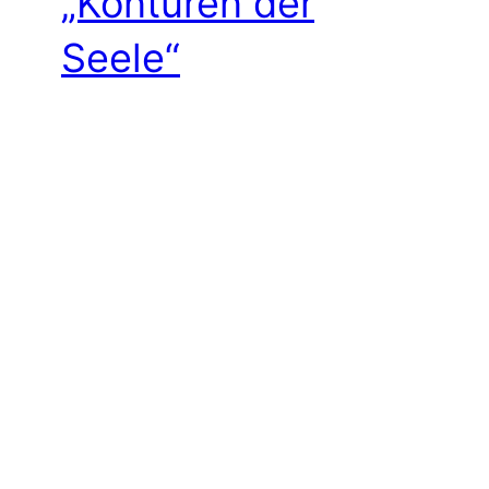
„Konturen der
Seele“