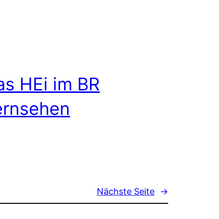
as HEi im BR
ernsehen
Nächste Seite
→