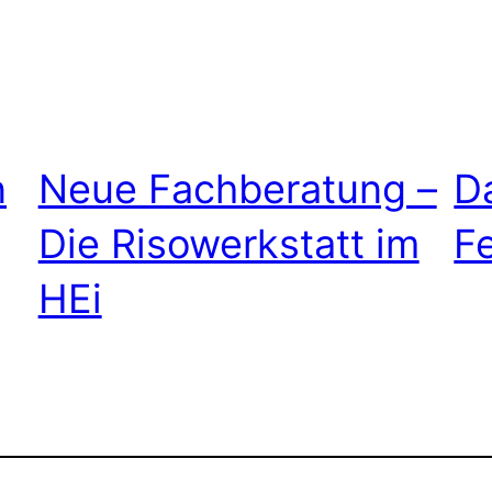
n
Neue Fachberatung –
D
Die Risowerkstatt im
F
HEi