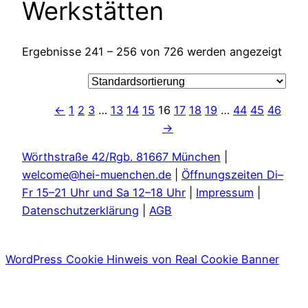
Werkstätten
Ergebnisse 241 – 256 von 726 werden angezeigt
←
1
2
3
…
13
14
15
16
17
18
19
…
44
45
46
→
Wörthstraße 42/Rgb. 81667 München
|
welcome@hei-muenchen.de
|
Öffnungszeiten Di–
Fr 15–21 Uhr und Sa 12–18 Uhr
|
Impressum
|
Datenschutzerklärung
|
AGB
WordPress Cookie Hinweis von Real Cookie Banner