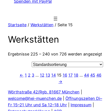
Spenden mit PayPal
Startseite
/
Werkstätten
/ Seite 15
Werkstätten
Ergebnisse 225 – 240 von 726 werden angezeigt
←
1
2
3
…
12
13
14
15
16
17
18
…
44
45
46
→
Wörthstraße 42/Rgb. 81667 München
|
welcome@hei-muenchen.de
|
Öffnungszeiten Di–
Fr 15–21 Uhr und Sa 12–18 Uhr
|
Impressum
|