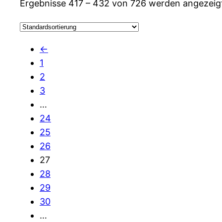
Ergebnisse 417 – 432 von 726 werden angezeig
←
1
2
3
…
24
25
26
27
28
29
30
…