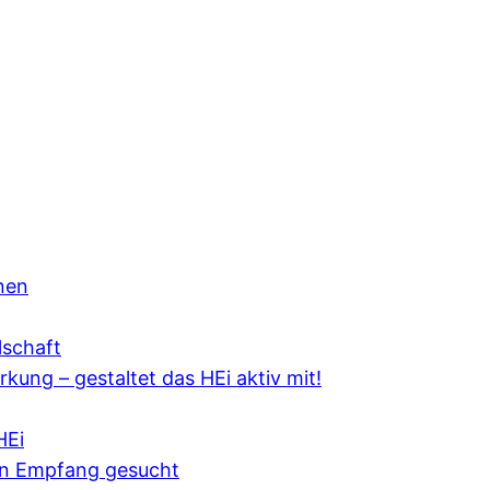
onen
lschaft
kung – gestaltet das HEi aktiv mit!
HEi
en Empfang gesucht