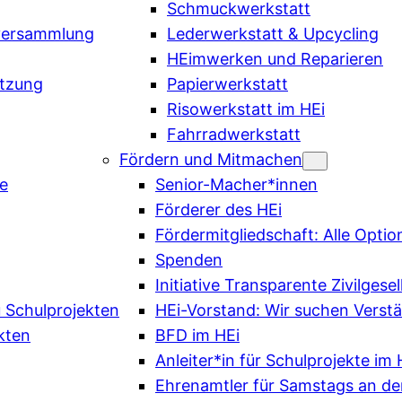
Schmuckwerkstatt
rversammlung
Lederwerkstatt & Upcycling
HEimwerken und Reparieren
tzung
Papierwerkstatt
Risowerkstatt im HEi
Fahrradwerkstatt
Fördern und Mitmachen
te
Senior-Macher*innen
Förderer des HEi
Fördermitgliedschaft: Alle Opti
Spenden
Initiative Transparente Zivilgesel
u Schulprojekten
HEi-Vorstand: Wir suchen Verstär
kten
BFD im HEi
Anleiter*in für Schulprojekte im 
Ehrenamtler für Samstags an d