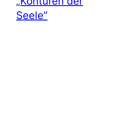
„Konturen der
Seele“