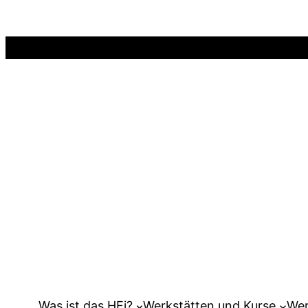
Zum
Inhalt
springen
Was ist das HEi?
Werkstätten und Kurse
Wer