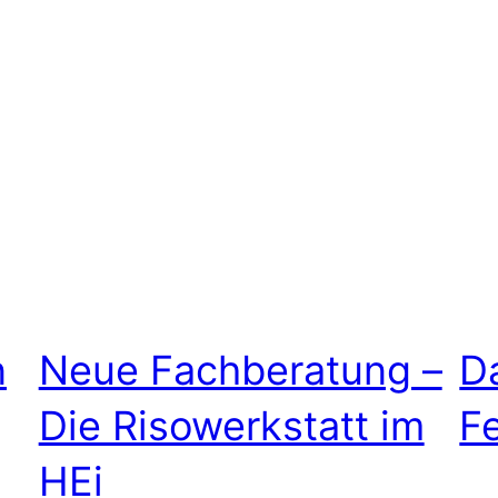
n
Neue Fachberatung –
D
Die Risowerkstatt im
F
HEi