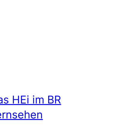
as HEi im BR
ernsehen