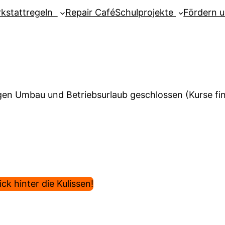
kstattregeln
Repair Café
Schulprojekte
Fördern 
en Umbau und Betriebsurlaub geschlossen (Kurse find
ck hinter die Kulissen!