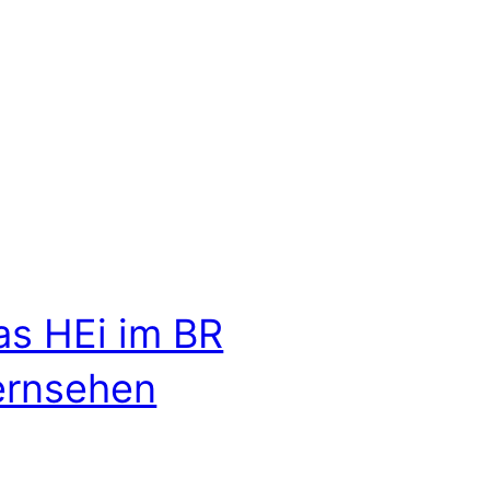
as HEi im BR
ernsehen