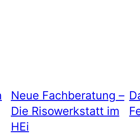
n
Neue Fachberatung –
D
Die Risowerkstatt im
F
HEi