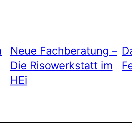
n
Neue Fachberatung –
D
Die Risowerkstatt im
F
HEi