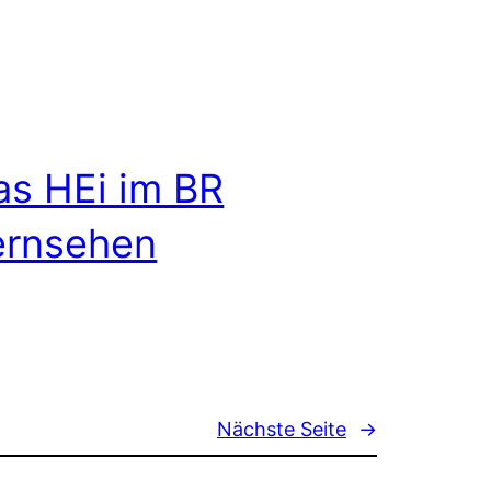
as HEi im BR
ernsehen
Nächste Seite
→