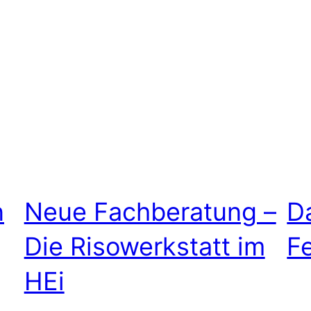
n
Neue Fachberatung –
D
Die Risowerkstatt im
F
HEi