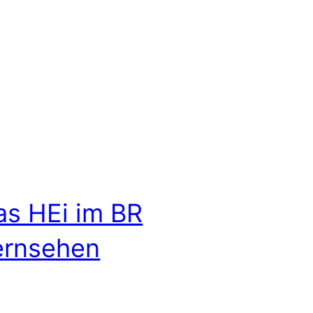
as HEi im BR
ernsehen