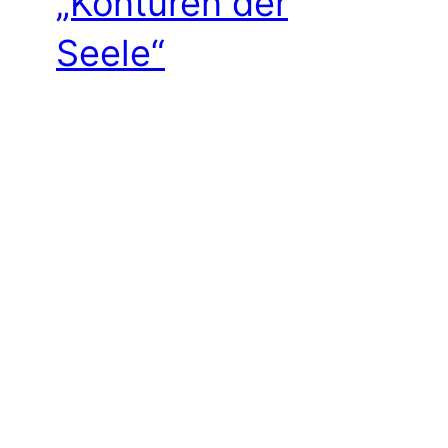
„Konturen der
Seele“