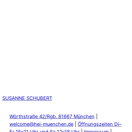
SUSANNE SCHUBERT
Wörthstraße 42/Rgb. 81667 München
|
welcome@hei-muenchen.de
|
Öffnungszeiten Di–
Fr 15–21 Uhr und Sa 12–18 Uhr
|
Impressum
|