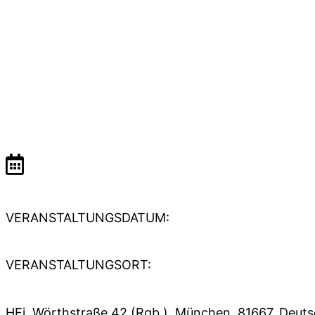
VERANSTALTUNGSDATUM:
VERANSTALTUNGSORT:
HEi, Wörthstraße 42 (Rgb.), München, 81667, Deut