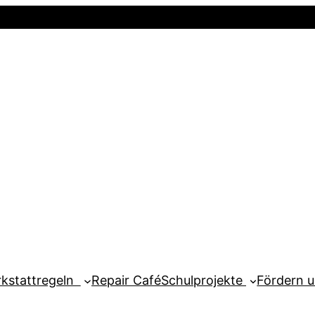
Startseite
Newsletter
Mein Kont
kstattregeln
Repair Café
Schulprojekte
Fördern 