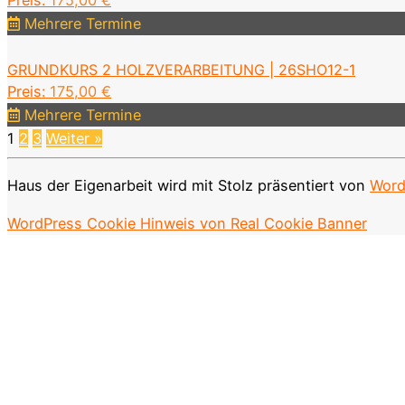
Mehrere Termine
GRUNDKURS 2 HOLZVERARBEITUNG | 26SHO12-1
Preis:
175,00
€
Mehrere Termine
1
2
3
Weiter »
Haus der Eigenarbeit wird mit Stolz präsentiert von
Word
WordPress Cookie Hinweis von Real Cookie Banner