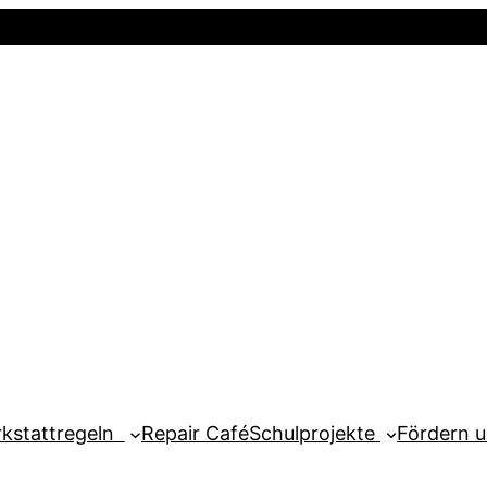
Startseite
Newsletter
Mein Kont
kstattregeln
Repair Café
Schulprojekte
Fördern 