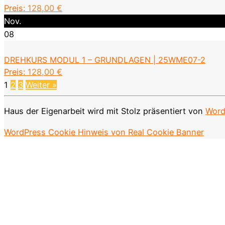
Preis:
128,00
€
Nov.
08
DREHKURS MODUL 1 – GRUNDLAGEN | 25WME07-2
Preis:
128,00
€
1
2
3
Weiter »
Haus der Eigenarbeit wird mit Stolz präsentiert von
Word
WordPress Cookie Hinweis von Real Cookie Banner