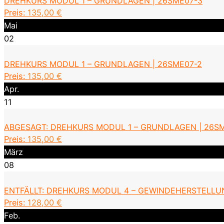
DREHKURS MODUL 1 – GRUNDLAGEN | 26SME07-3
Preis:
135,00
€
Mai
02
DREHKURS MODUL 1 – GRUNDLAGEN | 26SME07-2
Preis:
135,00
€
Apr.
11
ABGESAGT: DREHKURS MODUL 1 – GRUNDLAGEN | 26SM
Preis:
135,00
€
März
08
ENTFÄLLT: DREHKURS MODUL 4 – GEWINDEHERSTELLU
Preis:
128,00
€
Feb.