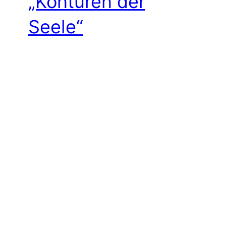
„Konturen der
Seele“