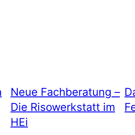
n
Neue Fachberatung –
D
Die Risowerkstatt im
F
HEi