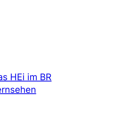
as HEi im BR
ernsehen