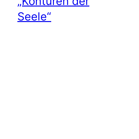
„Konturen der
Seele“