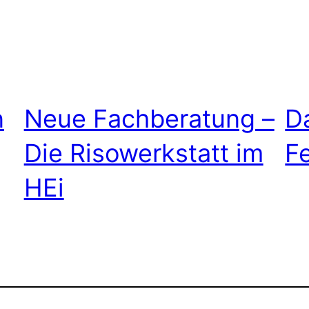
n
Neue Fachberatung –
D
Die Risowerkstatt im
F
HEi