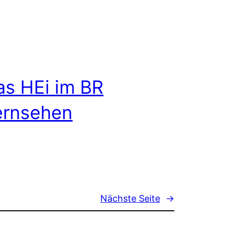
as HEi im BR
ernsehen
Nächste Seite
→