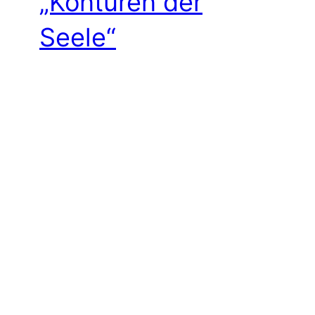
„Konturen der
Seele“