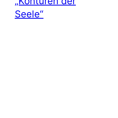
„Konturen der
Seele“