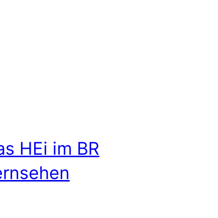
as HEi im BR
ernsehen