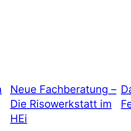
n
Neue Fachberatung –
D
Die Risowerkstatt im
F
HEi