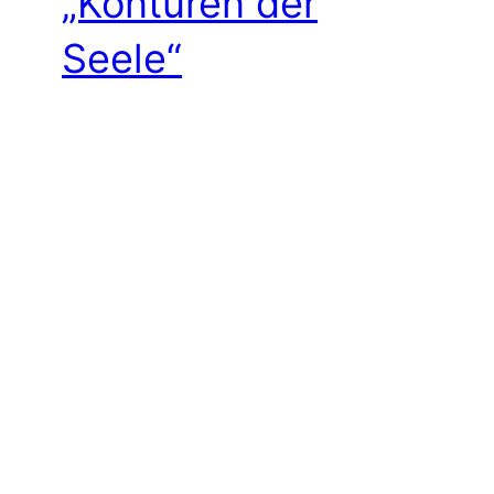
„Konturen der
Seele“