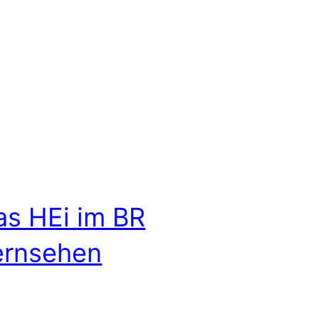
as HEi im BR
ernsehen