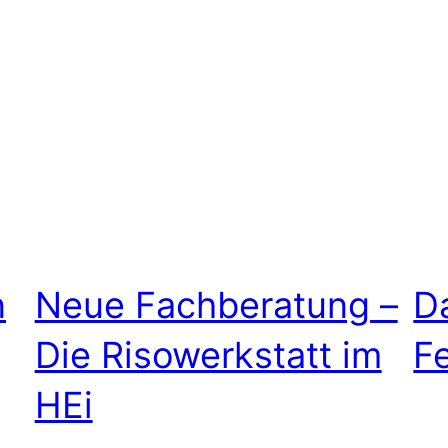
n
Neue Fachberatung –
D
Die Risowerkstatt im
F
HEi