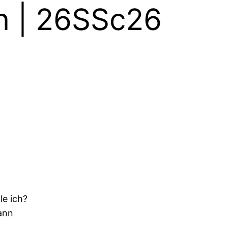
n | 26SSc26
e ich?
dann