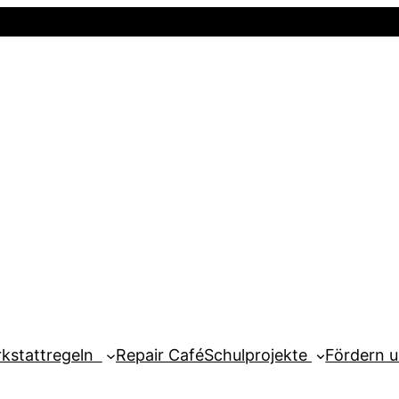
Startseite
Newsletter
Mein Kont
kstattregeln
Repair Café
Schulprojekte
Fördern 