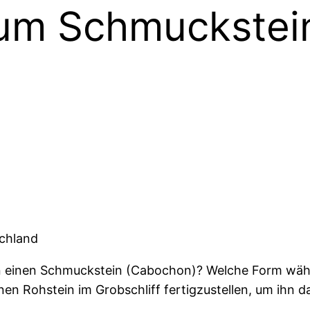
um Schmuckstei
schland
in einen Schmuckstein (Cabochon)? Welche Form wähl
inen Rohstein im Grobschliff fertigzustellen, um ihn 