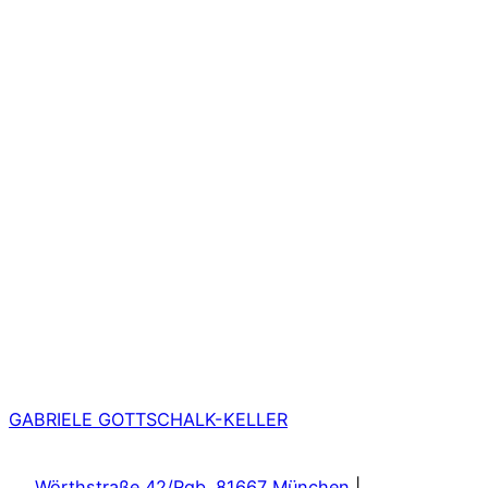
GABRIELE GOTTSCHALK-KELLER
Wörthstraße 42/Rgb. 81667 München
|