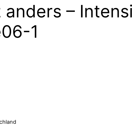
 anders – Inten
e06-1
schland