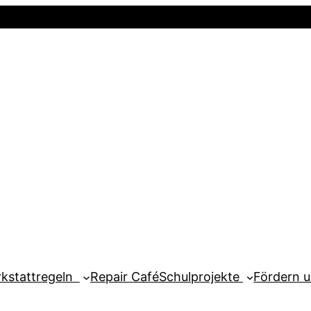
Startseite
Newsletter
Mein Kont
kstattregeln
Repair Café
Schulprojekte
Fördern 