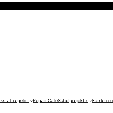
Startseite
Newsletter
Mein Kont
kstattregeln
Repair Café
Schulprojekte
Fördern 