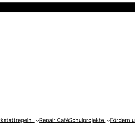
Startseite
Newsletter
Mein Kont
kstattregeln
Repair Café
Schulprojekte
Fördern 