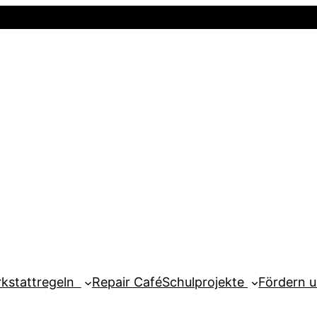
Startseite
Newsletter
Mein Kont
kstattregeln
Repair Café
Schulprojekte
Fördern 