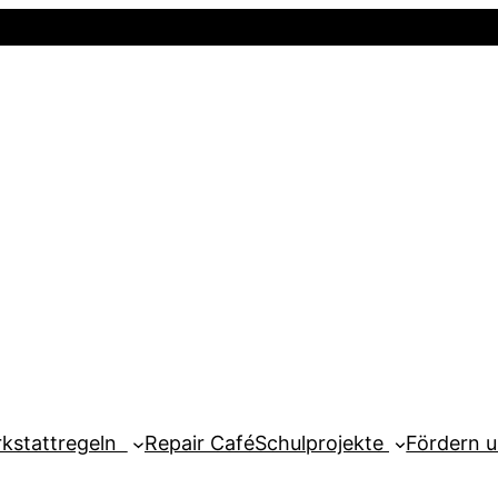
Startseite
Newsletter
Mein Kont
kstattregeln
Repair Café
Schulprojekte
Fördern 