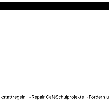
Startseite
Newsletter
Mein Kont
kstattregeln
Repair Café
Schulprojekte
Fördern 