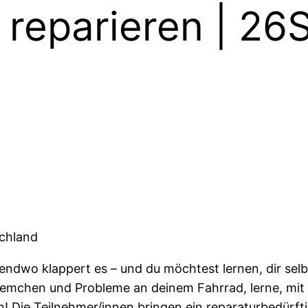
ad reparieren | 2
schland
gendwo klappert es – und du möchtest lernen, dir selb
lemchen und Probleme an deinem Fahrrad, lerne, mi
 Die Teilnehmer/innen bringen ein reparaturbedürfti