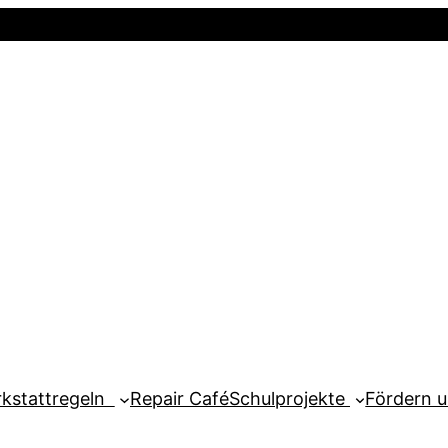
Startseite
Newsletter
Mein Kont
kstattregeln
Repair Café
Schulprojekte
Fördern 