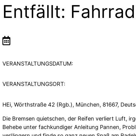
Entfällt: Fahrr
VERANSTALTUNGSDATUM:
VERANSTALTUNGSORT:
HEi, Wörthstraße 42 (Rgb.), München, 81667, Deut
Die Bremsen quietschen, der Reifen verliert Luft, ir
Behebe unter fachkundiger Anleitung Pannen, Prob
verlängern und finde so ganz neuen Spaß am Radeln!