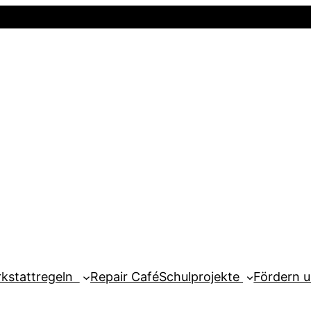
Startseite
Newsletter
Mein Kont
kstattregeln
Repair Café
Schulprojekte
Fördern 