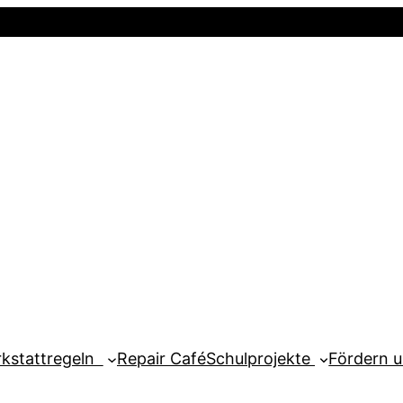
Startseite
Newsletter
Mein Kont
kstattregeln
Repair Café
Schulprojekte
Fördern 