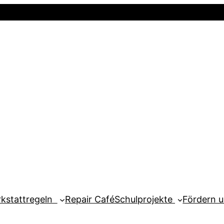
Startseite
Newsletter
Mein Kont
kstattregeln
Repair Café
Schulprojekte
Fördern 