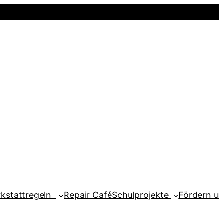
Startseite
Newsletter
Mein Kont
kstattregeln
Repair Café
Schulprojekte
Fördern 