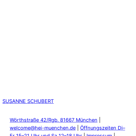
SUSANNE SCHUBERT
Wörthstraße 42/Rgb. 81667 München
|
welcome@hei-muenchen.de
|
Öffnungszeiten Di–
Fr 15–21 Uhr und Sa 12–18 Uhr
|
Impressum
|