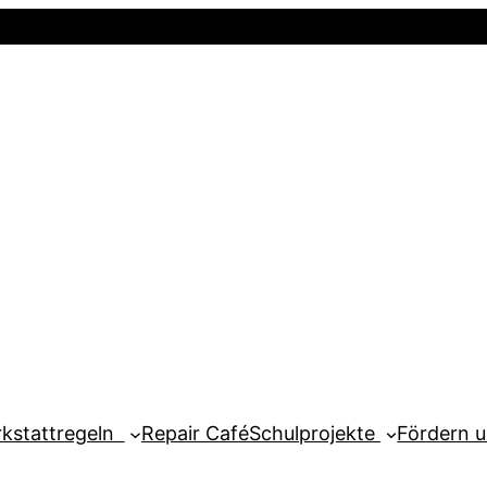
Startseite
Newsletter
Mein Kont
kstattregeln
Repair Café
Schulprojekte
Fördern 