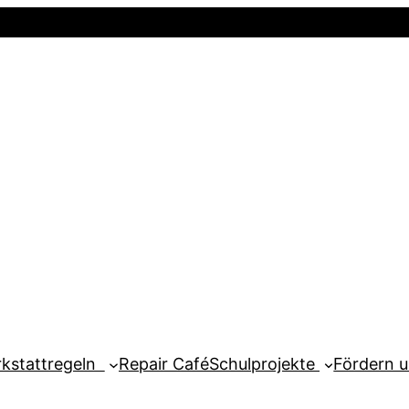
Startseite
Newsletter
Mein Kont
kstattregeln
Repair Café
Schulprojekte
Fördern 