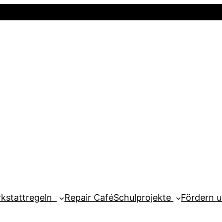
Startseite
Newsletter
Mein Kont
kstattregeln
Repair Café
Schulprojekte
Fördern 