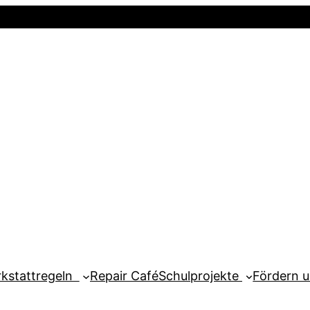
Startseite
Newsletter
Mein Kont
kstattregeln
Repair Café
Schulprojekte
Fördern 