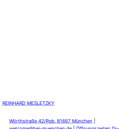
REINHARD MESLETZKY
Wörthstraße 42/Rgb. 81667 München
|
welcome@hei-muenchen.de
|
Öffnungszeiten Di–