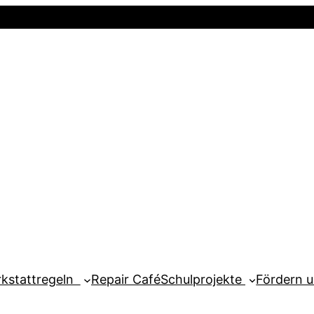
Startseite
Newsletter
Mein Kont
kstattregeln
Repair Café
Schulprojekte
Fördern 